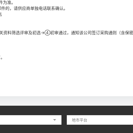
件为准。
邮件的，请供应商单独电话联系确认。
名
关资料筛选评审及初选→④初审通过，通知该公司签订采购通则（含保
有。
地市平台