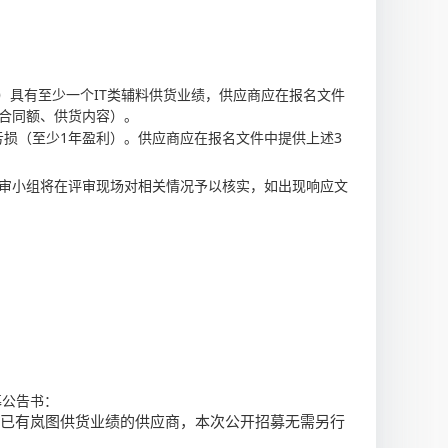
准）具有至少一个IT类辅料供货业绩，供应商应在报名文件
合同额、供货内容）。
连续亏损（至少1年盈利）。供应商应在报名文件中提供上述3
审小组将在评审现场对相关情况予以核实，如出现响应文
件：工厂IT类辅料招募公告书：
，且已有岚图供货业绩的供应商，本次公开招募无需另行