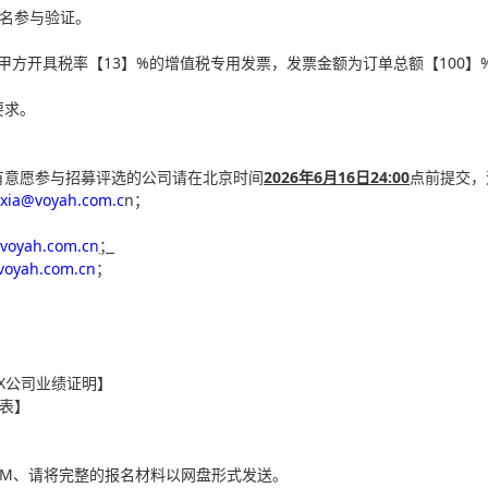
报名参与验证。
甲方开具税率【13】%的增值税专用发票，发票金额为订单总额【100】
要求。
有意愿参与招募评选的公司请在北京时间
2026年6月16日24:00
点前提交
ixia@voyah.com.c
n；
voyah.com.cn
；
voyah.com.cn
；
X公司业绩证明】
表】
0M、请将完整的报名材料以网盘形式发送。