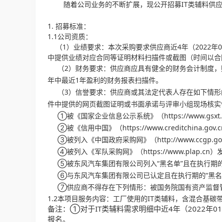
随着公司业务的不断扩展，现公开招募IT类辅料供
1. 招募标准：
1.1公司资质：
（1）业绩要求：本次采购要求供应商近4年（2022
中提供业绩对应合同等证明材料扫描件或截图（时间以合
（2）财务要求：供应商应具有健全的财务会计制度，财务
年中最近1年盈利的财务报表扫描件。
（3）信誉要求：供应商或其法定代表人存在如下情
件中提供的网页截图证明或书面承诺与评审小组现场核实
①被《国家企业信息公示系统》（https://www.gs
②被《信用中国》（https://www.creditchi
③被列入《中国政府采购网》（http://www.ccgp.
④被列入《军队采购网》（https://www.plap.c
⑤被东风汽车集团有限公司列入“黑名单”且在执行期
⑥与东风汽车集团有限公司已认定且在执行期的“黑名
⑦供应商不得存在下列情形：被国务院国有资产监督
1.2本项目服务内容：工厂使用的IT类辅料，
备注：①对于IT类辅料需求明细中近4年（2022年
报名。