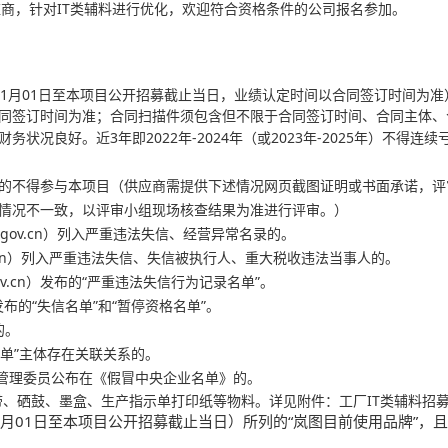
应商，针对IT类辅料进行优化，欢迎符合资格条件的公司报名参加。
年01月01日至本项目公开招募截止当日，业绩认定时间以合同签订时间为
同签订时间为准；合同扫描件须包含但不限于合同签订时间、合同主体、
状况良好。近3年即2022年-2024年（或2023年-2025年）不得
形的不得参与本项目（供应商需提供下述情况网页截图证明或书面承诺，评
情况不一致，以评审小组现场核查结果为准进行评审。）
xt.gov.cn）列入严重违法失信、经营异常名录的。
na.gov.cn）列入严重违法失信、失信被执行人、重大税收违法当事人的。
gov.cn）发布的“严重违法失信行为记录名单”。
n）发布的“失信名单”和“暂停资格名单”。
的。
单”主体存在关联关系的。
管理委员公布在《假冒中央企业名单》的。
含混合基碳带、硒鼓、墨盒、生产指示单打印纸等物料。详见附
01月01日至本项目公开招募截止当日）所列的“岚图目前使用品牌”