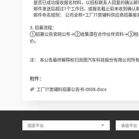
是否已成功接收报名材料，以招标联系人回复的确认邮
邮件发送后超过1个工作日、或报名截止前未收到确认
邮件命名规则： 公司全称+工厂IT类辅料供应商招募报
3. 招募流程：
①招募公告官网公布→②收集潜在合作伙伴资料→③相
价。
注： 本公告最终解释权归岚图汽车科技股份有限公司所
附件：
工厂IT类辅料招募公告书-0608.docx
国家平台
省级平台