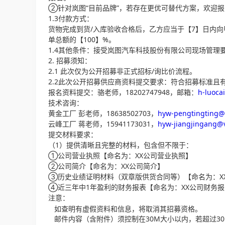
②针对岚图“目前品牌”，若存在更优可替代方案，欢迎
1.3付款方式：
货物完成到货/入库验收合格后，乙方应当于【7】日内向
单总额的【100】%。
1.4其他条件：接受岚图汽车科技股份有限公司现场管理
2. 招募须知：
2.1 此次仅为公开招募非正式招标/询比价流程。
2.2此次公开招募供应商资料提交要求：符合招募标准且
报名资料提交：骆老师，18202747948，邮箱：
h-luoca
技术咨询：
黄金工厂 彭老师，18638502703，
hyw-pengtingting@
云峰工厂 蒋老师，15941173031，
hyw-jiangjingang@
提交材料要求：
（1）提供清晰且完整的材料，包含但不限于：
①公司营业执照【命名为：XX公司营业执照】
②公司简介【命名为：XX公司简介】
③历史业绩证明材料（双章版供货合同等）【命名为：X
④近三年中1年盈利的财务报表【命名为：XX公司财务报
注意：
如查明有虚假资料和信息，将取消其招募资格。
邮件内容（含附件）须控制在30M大小以内，若超过3