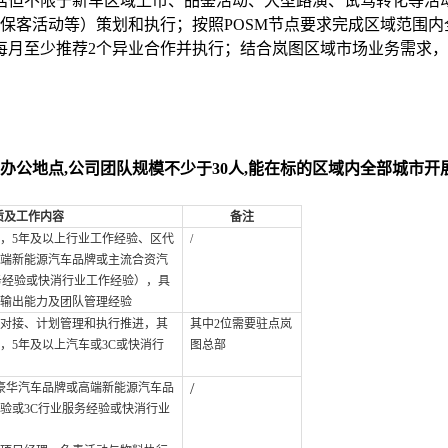
括但不限于新车区域上市、品鉴活动、大型路演、试驾转化等活
保客活动等）策划和执行；按照POSM节点要求完成区域范围内
每月至少推荐2个异业合作并执行；结合岚图区域市场业务需求，
公地点,公司团队规模不少于30人,能在标的区域内全部城市开
质及工作内容
备注
，5年及以上行业工作经验、区代
/
端新能源汽车品牌或主流合资汽
务经验或快消行业工作经验），具
输出能力及团队管理经验
对接、计划管理和执行推进，其
其中2位需要驻点岚
，5年及以上汽车或3C或快消行
图总部
/
豪华汽车品牌或高端新能源汽车品
验或3C行业服务经验或快消行业