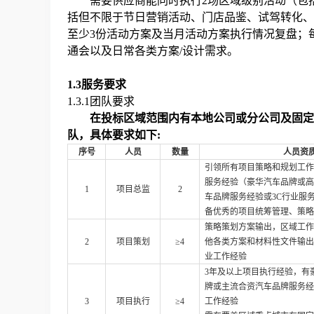
需要供应商能同时执行2场区域级别活动（包
括但不限于节日营销活动、门店品鉴、试驾转化、
至少3份活动方案及当月活动方案执行情况复盘；
通会以及日常各类方案/设计需求。
1.3
服务要求
1.3.1团队要求
在投标区域范围内有本地公司或分公司及固定办
队，具体要求如下:
序号
人员
数量
人员资
引领所有项目策略和规划工作
服务经验（豪华汽车品牌或高
1
项目总监
2
车品牌服务经验或3C行业服
备优秀的项目统筹管理、策略
策略策划方案输出，区域工作
2
项目策划
≥4
他各类方案和材料性文件输出
业工作经验
3年及以上项目执行经验，有
牌或主流合资汽车品牌服务经
3
项目执行
≥4
工作经验