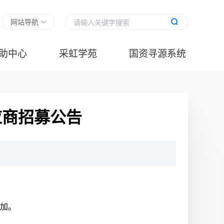
网站导航
助中心
采虹学苑
国资寻源系统
应商招募公告
参加。