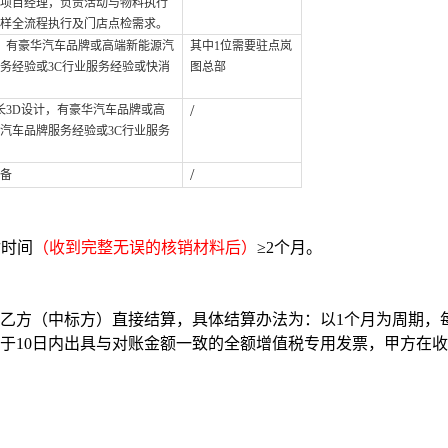
项目经理，负责活动与物料执行
样全流程执行及门店点检需求。
，有豪华汽车品牌或高端新能源汽
其中1位需要驻点岚
务经验或3C行业服务经验或快消
图总部
/
长3D设计，有豪华汽车品牌或高
汽车品牌服务经验或3C行业服务
/
备
付时间
（收到完整无误的核销材料后）
≥2个月。
乙方（中标方）直接结算，具体结算办法为：以1个月为周期，
于10日内出具与对账金额一致的全额增值税专用发票，甲方在