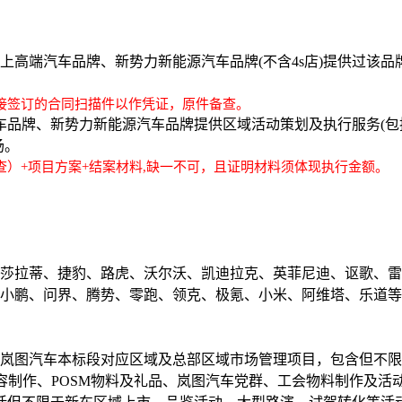
及以上高端汽车品牌、新势力新能源汽车品牌(不含4s店)提供过该
接签订的合同扫描件以作凭证，原件备查。
端汽车品牌、新势力新能源汽车品牌提供区域活动策划及执行服务
场。
）+项目方案+结案材料,缺一不可，且证明材料须体现执行金额。
；
莎拉蒂、捷豹、路虎、沃尔沃、凯迪拉克、英菲尼迪、讴歌、雷
小鹏、问界、腾势、零跑、领克、极氪、小米、阿维塔、乐道等
岚图汽车本标段对应区域及总部区域市场管理项目，包含但不限
容制作、POSM物料及礼品、岚图汽车党群、工会物料制作及活