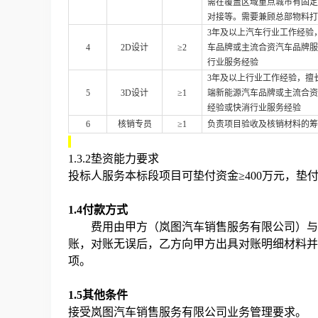
需在覆盖区域重点城市有固定
对接等。需要兼顾总部物料打
3年及以上汽车行业工作经验
4
2D设计
≥2
车品牌或主流合资汽车品牌服
行业服务经验
3年及以上行业工作经验，擅
5
3D设计
≥1
端新能源汽车品牌或主流合资
经验或快消行业服务经验
6
核销专员
≥1
负责项目验收及核销材料的筹
1.3.2垫资能力要求
投标人服务本标段项目可垫付资金≥400万元，垫
1.4
付款方式
费用由甲方（岚图汽车销售服务有限公司）与
账，对账无误后，乙方向甲方出具对账明细材料并
项。
1.5
其他条件
接受岚图汽车销售服务有限公司业务管理要求。