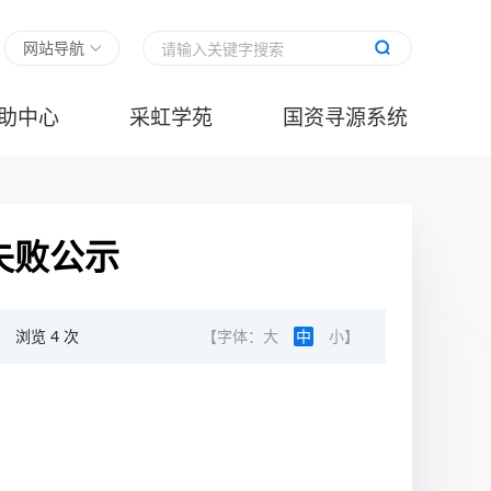
网站导航
助中心
采虹学苑
国资寻源系统
失败公示
浏览
4
次
【字体：
大
中
小
】