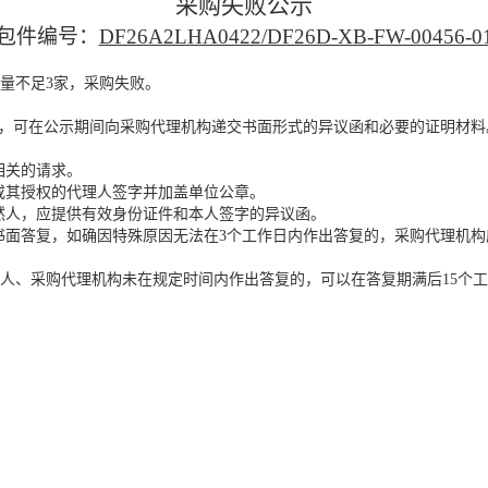
采购失败公示
包件编号：
DF26A2LHA0422/DF26D-XB-FW-00456-0
量不足
3家，采购失败。
，可在公示期间向采购代理机构递交书面形式的异议函和必要的证明材料
相关的请求。
或其授权的代理人签字并加盖单位公章。
然人，应提供有效身份证件和本人签字的异议函。
书面答复，如确因特殊原因无法在
3个工作日内作出答复的，采购代理机
人、采购代理机构未在规定时间内作出答复的，可以在答复期满后
15个