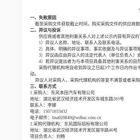
一、失败原因
截至采购文件获取截止时间，购买采购文件的供应商数
二、
异议与投诉
供应商或者其他利害关系人对上述公示内容有异议的
1）异议人名称、地址、联系人及联系电话。
2）具体、明确的异议事项、事实依据及与异议事项
3）异议函应由异议人的法定代表人（单位负责人）
4）若异议提出者为与本项目具备其他利害关系的自
采购代理机构将自收到异议之日起
3
个工作日内作出
动。
异议人
对采购人、采购代理机构的答复不满意或者采购
三、联系方式
1.采购人：东风本田汽车有限公司
地址：湖北省武汉经济技术开发区车城东路
283号
联系人：李娜
电话：
15071033432
电子邮件：
lina020849@wdhac.com.cn
2.采购代理机构：东风国际招标有限公司
地址：湖北省武汉经济技术开发区振华路
46号
项目负责人：
刘畅