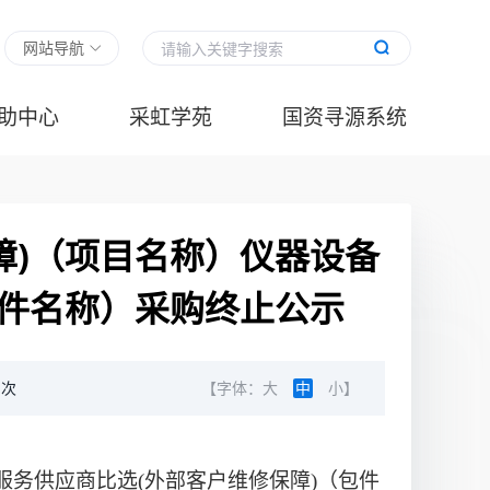
网站导航
助中心
采虹学苑
国资寻源系统
障)（项目名称）仪器设备
包件名称）采购终止公示
次
【字体：
大
中
小
】
服务供应商比选(外部客户维修保障)（包件