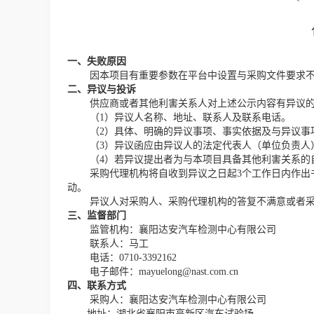
一、
失败原因
因本项目有重要参数在平台中设置与采购文件要求
二、异议与投诉
供应商或者其他利害关系人对上述公示内容有异议
（1）异议人名称、地址、联系人及联系电话。
（2）具体、明确的异议事项、事实依据及与异议事
（3）异议函应由异议人的法定代表人（单位负责人
（4）若异议提出者为与本项目具备其他利害关系的
采购代理机构将自收到异议之日起3个工作日内作出
动。
异议人对采购人、采购代理机构的答复不满意或者采
三、监督部门
监管机构：襄阳达安汽车检测中心有限公司
联系人：马工
电话：0710-3392162
电子邮件：mayuelong@nast.com.cn
四、联系方式
采购人：襄阳达安汽车检测中心有限公司
地址：湖北省襄阳市高新区汽车试验场